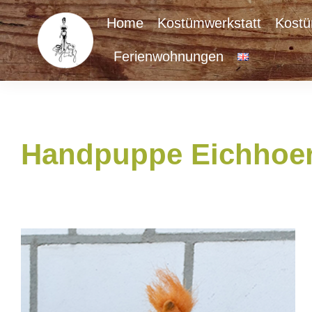
Zum
Home
Kostümwerkstatt
Kost
Inhalt
Ferienwohnungen
springen
Handpuppe Eichhoe