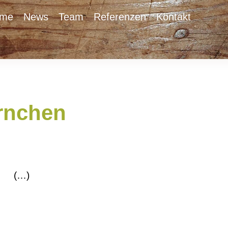
üme
News
Team
Referenzen
Kontakt
rnchen
(…)