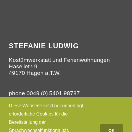
STEFANIE LUDWIG
Kostümwerkstatt und Ferienwohnungen
Haselieth 9
49170 Hagen a.T.W.
phone 0049 (0) 5401 98787
mobil 0049 (0) 171 4547996
Diese Webseite setzt nur unbedingt
mail werkstatt@stefanieludwig.de
erforderliche Cookies für die
Bereitstellung der
Sprachwechselfunktionalität.
OK