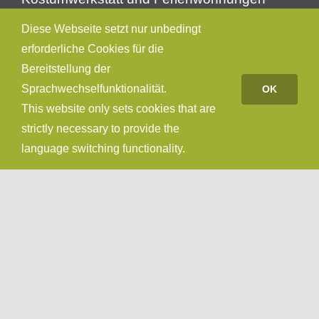
Haselieth 9
Diese Webseite setzt nur unbedingt
49170 Hagen a.T.W.
erforderliche Cookies für die
Bereitstellung der
Sprachwechselfunktionalität.
OK
Telefon 0049 (0) 5401 98787
Mobil 0049 (0) 171 4547996
This website only sets cookies that are
werkstatt@stefanieludwig.de
strictly necessary to provide the
language switching functionality.
JETZT KONTAKTIEREN